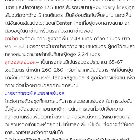
เมตร และมีความสูง 12.5 เมตรเส้นรอบสนาม(Boundary lines)ทุก
เส้นจะต้องกว้าง 5 เซนติเมตร เป็นสีอ่อนตัดกับพื้นสนาม มองเห็น
ได้ชัดเจนเส้นแบ่งเขตแดน(Center line)ที่อยู่ตรงกลางสนาม จะ
ต้องอยู่ใต้ตาข่าย หรือตรงกับเสาตาข่ายพอดี
ตาข่าย
จะต้องมีความสูงจากพื้น 2.43 เมตร กว้าง 1 เมตร ยาว
9.5 – 10 เมตรตารางในตาข่ายกว้าง 10 เซนติเมตร ผู้ติดไว้กับเสา
กลางสนามตาข่ายสำหรับทีมหญิงสูง 2.24 เมตร
ลูกวอลเลย์บอล
– เป็นทรงกลมมีเส้นรอบวงประมาณ 65-67
เซนติเมตร น้ำหนัก 260-280 กรัมทำจากหนังสังเคราะห์ที่ยืดหยุ่น
ได้ซึ่งในการแข่งขันระดับโลกจะใช้ลูกบอล 3 ลูกต่อการแข่งขัน เพื่อ
ความต่อเนื่องหากบอลออกนอกสนาม
มารยาทของผู้เล่นวอลเลย์บอล
1.แต่งกายด้วยชุดที่เหมาะสมกับการเล่นวอลเลย์บอล ในการแข่งขัน
นั้นผู้เล่นต้องแต่งกายตามกติกา แต่ในการเล่นทั่วไปเพื่อความ
สนุกสนานหรือเพื่อออกกำลังกาย ควรจะแต่งกายให้เหมาะสมบาง
คนสวมรองเท้าแตะหรือชุดที่ไปเที่ยวลงเล่น เป้นต้น ซึ่งอาจทำให้เกิด
การบาดเจ็บระหว่างการเล่นได้