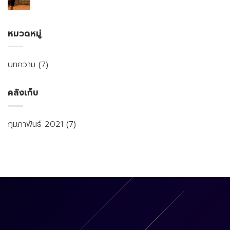
หมวดหมู่
บทความ
(7)
คลังเก็บ
กุมภาพันธ์ 2021
(7)