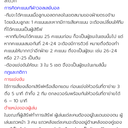
สะดวก
การคิดคะแนนกีฬาวอลเลย์บอล
-ทีมจะได้คะแนนเมื่อลูกบอลตกลงในเขตสนามของฝ่ายตรงข้าม
โดยนับบลูกละ 1 คะแนนและหากมีการเสียคะแนน จะต้องเปลี่ยนให้ทีม
ที่ได้คะแนนเป็นผู้เสิรืฟ
-หากทีมไหนได้คะแนน 25 คะแนนก่อน ก็จะเป็นผู้ชนะในเซนนั้นไป แต่
หากคะแนนเสมอกันที่ 24-24 จะต้องมีการดิวซ์ หมายถึงต้องทำ
คะแนนให้มากกว่าอีกฝ่าย 2 คะแนน ถึงจะเป็นผู้ชนะ เช่น 26-24
หรือ 27-25 เป็นต้น
-ต้องแข่งขันให้ชนะ 3 ใน 5 เซต จึงจะเป็นผู้ชนะในเกมส์นั้น
กฎและกติกา
การแข่งขัน
ใช้การเสี่ยงเลือกเสิร์ฟหรือเลือกแดน ก่อนแข่งให้วอร์มที่ตาข่าย 3
ถึง 5 นาที ถ้าทั้ง 2 ทีม ตกลงวอร์มพร้อมกันให้วอร์มที่ตาข่ายได้
6 – 10 นาที
ตำแหน่งของผู้เล่น
ในขณะที่ผู้เสิร์ฟทำการเสิร์ฟ ผู้เล่นแต่ละคนต้องอยู่ในแดนของตน ผู้
เล่นแถวหน้า 3 คน แถวหลังแต่ละคนจะต้องอยู่ด้านหลังของคู่ของ