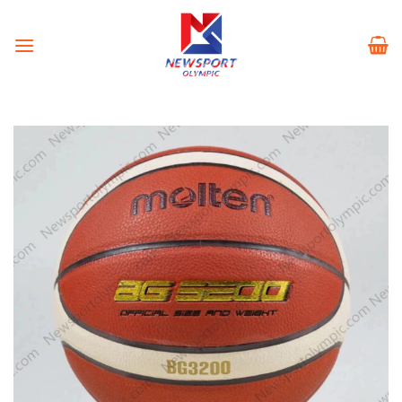
Skip
to
content