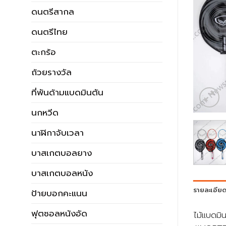
ดนตรีสากล
ดนตรีไทย
ตะกร้อ
ถ้วยรางวัล
ที่พันด้ามแบดมินตัน
นกหวีด
นาฬิกาจับเวลา
บาสเกตบอลยาง
บาสเกตบอลหนัง
รายละเอีย
ป้ายบอกคะแนน
ฟุตซอลหนังอัด
ไม้แบดม