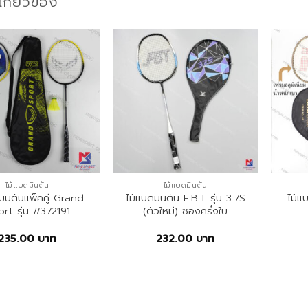
่เกี่ยวข้อง
ไม้แบดมินตัน
ไม้แบดมินตัน
มินตันแพ็คคู่ Grand
ไม้แบดมินตัน F.B.T รุ่น 3.7S
ไม้
rt รุ่น #372191
(ตัวใหม่) ซองครึ่งใบ
235.00
บาท
232.00
บาท