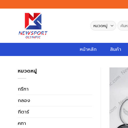
Skip
to
content
ค้นหา:
หน้าหลัก
สินค้า
หมวดหมู่
กรีฑา
กลอง
กีตาร์
คฑา