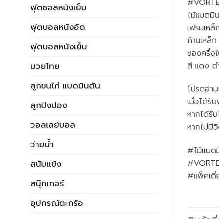
#VORTEX
ฟุตซอลหนังเย็บ
ไม้แบดมิน
ฟุตบอลหนังอัด
เฟรมเหล็
ก้านเหล็ก
ฟุตบอลหนังเย็บ
ซองครึ่ง
สี แดง ด
มวยไทย
ลูกขนไก่ แบดมินตัน
โปรดอ่านก
เมื่อได้ร
ลูกปิงปอง
หากได้รับ
วอลเลย์บอล
หากไม่มีว
ว่ายน้ำ
#ไม้แบด
#VORTE
สนับเเข้ง
#แพ็คเดี่
สนุ๊กเกอร์
อุปกรณ์ตะกร้อ