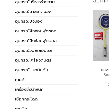
สินค้าที
อุปกรณ์บริหารร่างกาย
อุปกรณ์บาสเกตบอล
อุปกรณ์ปิงปอง
อุปกรณ์ฝึกซ้อมฟุตซอล
อุปกรณ์ฝึกซ้อมฟุตบอล
อุปกรณ์วอลเลย์บอล
อุปกรณ์เครื่องดนตรี
ไม้แบดมินตัน
ไม้แบดมินตัน
อุปกรณ์แบดมินตัน
ตัน BOW STAR รุ่น
ไม้แบดมินตันแพ็คคู่ FBT
ไม้แบด
B380
POWER DBL
Spo
เกมส์
9.00
บาท
235.00
บาท
เครื่องชั่งน้ำหนัก
เชือกกระโดด
เทนนิส