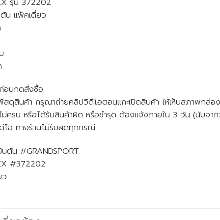
 รุ่น 372202
ตัน แพ็คเดี่ยว
ก
ใบ
ำ
่อนกดสั่งซื้อ
ับพัสดุสินค้า กรุณาถ่ายคลิปวิดีโอตอนแกะเปิดสินค้า ให้เห็นสภาพกล่อง 
ไม่ครบ หรือได้รับสินค้าผิด หรือชำรุด ต้องแจ้งภายใน 3 วัน (นับจากว
ิดีโอ ทางร้านไม่รับผิดทุกกรณี
มินตัน #GRANDSPORT
X #372202
ยว