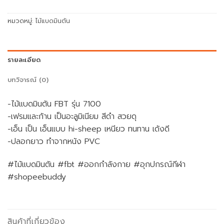
หมวดหมู่:
ไม้แบดมินตัน
รายละเอียด
บทวิจารณ์ (0)
-ไม้แบดมินตัน FBT รุ่น 7100
-เฟรมและก้าน เป็นอะลูมิเนียม สีดำ สวยดุ
-เอ็น เป็น เอ็นแบบ hi-sheep เหนียว ทนทาน เด้งดี
-ปลอกยาว ทำจากหนัง PVC
#ไม้แบดมินตัน #fbt #ออกกําลังกาย #อุกปกรณ์กีฬา
#shopeebuddy
สินค้าที่เกี่ยวข้อง