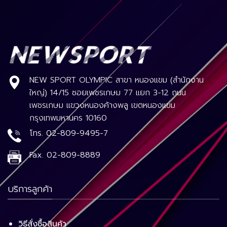
NEW SPORT OLYMPIC สาขา หนองแขม (สำนักงาน
ใหญ่) 14/15 ซอยเพชรเกษม 77 แยก 3-12 ถนน
เพชรเกษม แขวงหนองค้างพลู เขตหนองแขม
กรุงเทพมหานคร 10160
โทร.
02-809-9495-7
Fax.
02-809-8889
บริการลูกค้า
วิธีสั่งซื้อสินค้า