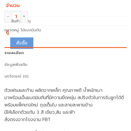
จำนวน
จำนวน ไม้แบดมินตันแพ็คคู่ FBT รุ่น BASIC ชิ้น
รหัสสินค้า:
ไม่ระบุ
หมวดหมู่:
ไม้แบดมินตัน
คู่
สั่งซื้อ
รายละเอียด
ข้อมูลเพิ่มเติม
บทวิจารณ์ (0)
ตัวเฟรมและก้าน ผลิตจากเหล็ก คุณภาพดี น้ำหนักเบา
มาพร้อมเอ็นแบดมินตันที่มีความยืดหยุ่น สปริงตัวในการรับลูกได้ดี
พร้อมแพ็คเกจใหม่ ถุงเต็มใบ และสายสะพายข้าง
มีให้เลือกด้วยกัน 3 สี เขียว,ส้ม และฟ้า
สั่งตรงจากโรงงาน FBT