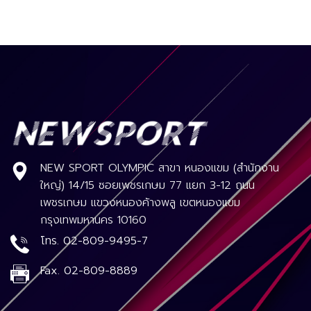
NEW SPORT OLYMPIC สาขา หนองแขม (สำนักงาน
ใหญ่) 14/15 ซอยเพชรเกษม 77 แยก 3-12 ถนน
เพชรเกษม แขวงหนองค้างพลู เขตหนองแขม
กรุงเทพมหานคร 10160
โทร.
02-809-9495-7
Fax.
02-809-8889