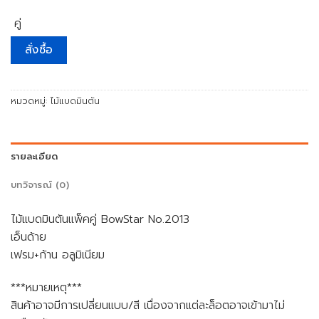
คู่
สั่งซื้อ
หมวดหมู่:
ไม้แบดมินตัน
รายละเอียด
บทวิจารณ์ (0)
ไม้แบดมินตันแพ็คคู่ BowStar No.2013
เอ็นด้าย
เฟรม+ก้าน อลูมิเนียม
***หมายเหตุ***
สินค้าอาจมีการเปลี่ยนแบบ/สี เนื่องจากแต่ละล็อตอาจเข้ามาไม่