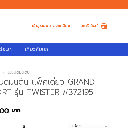
เข้าสู่ระบบ / ลงทะเบียน
ตะกร้าสินค้า
ต่อเรา
เกี่ยวกับเรา
ก
/
ไม้แบดมินตัน
เเบดมินตัน เเพ็คเดี่ยว GRAND
RT รุ่น TWISTER #372195
.00
บาท
สี