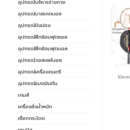
อุปกรณ์บริหารร่างกาย
อุปกรณ์บาสเกตบอล
อุปกรณ์ปิงปอง
อุปกรณ์ฝึกซ้อมฟุตซอล
อุปกรณ์ฝึกซ้อมฟุตบอล
อุปกรณ์วอลเลย์บอล
อุปกรณ์เครื่องดนตรี
ไม้แบดมินตัน
ไม้แบดมินตัน
นตัน Grand Sport
ไม้แบดมินตันแพ็คคู่ Grand
ไม้แบ
ุ่น #372188
Sport รุ่น #372191
อุปกรณ์แบดมินตัน
20.00
บาท
235.00
บาท
เกมส์
เครื่องชั่งน้ำหนัก
เชือกกระโดด
เทนนิส