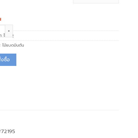
น
ไม้เเบดมินตัน เเพ็คเดี่ยว GRAND SPORT รุ่น TWISTER #372195 ชิ
้า:
ไม่ระบุ
่:
ไม้แบดมินตัน
ั่งซื้อ
 #72195