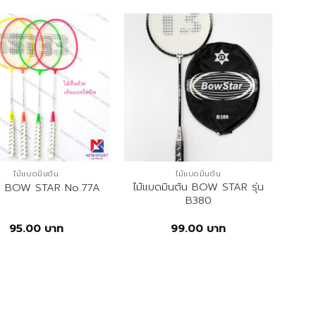
ไม้แบดมินตัน
ไม้แบดมินตัน
ไม้แบดมินตัน BOW STAR รุ่น
บด BOW STAR No.77A
B380
95.00
บาท
99.00
บาท