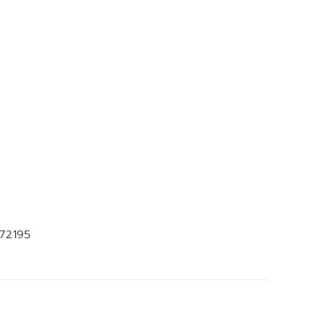
#72195