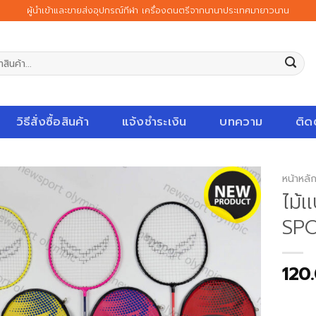
ผู้นำเข้าและขายส่งอุปกรณ์กีฬา เครื่องดนตรีจากนานาประเทศมายาวนาน
วิธีสั่งซื้อสินค้า
แจ้งชำระเงิน
บทความ
ติด
หน้าหลั
ไม้
SPO
120