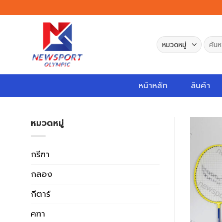
Skip
to
content
ค้นหา:
หน้าหลัก
สินค้า
หมวดหมู่
กรีฑา
กลอง
กีตาร์
คฑา