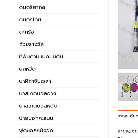
ดนตรีสากล
ดนตรีไทย
ตะกร้อ
ถ้วยรางวัล
ที่พันด้ามแบดมินตัน
นกหวีด
นาฬิกาจับเวลา
บาสเกตบอลยาง
บาสเกตบอลหนัง
รายละเอีย
ป้ายบอกคะแนน
ฟุตซอลหนังอัด
รายละเอี