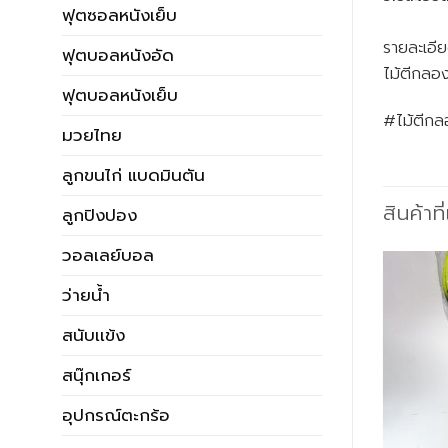
ฟุตซอลหนังเย็บ
รายละเอีย
ฟุตบอลหนังอัด
ไม้ตีกลอง
ฟุตบอลหนังเย็บ
#ไม้ตีกล
มวยไทย
ลูกขนไก่ แบดมินตัน
สินค้าที
ลูกปิงปอง
วอลเลย์บอล
ว่ายน้ำ
สนับเเข้ง
สนุ๊กเกอร์
อุปกรณ์ตะกร้อ