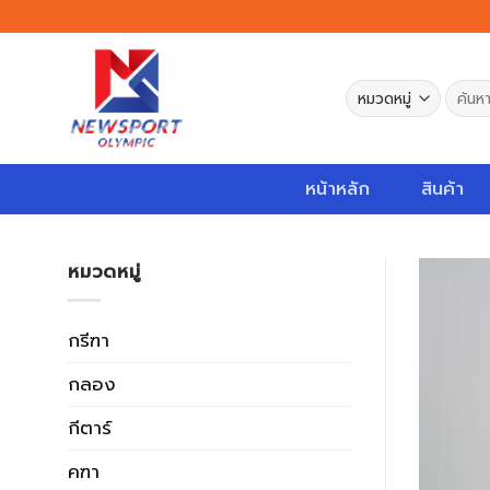
Skip
to
content
ค้นหา:
หน้าหลัก
สินค้า
หมวดหมู่
กรีฑา
กลอง
กีตาร์
คฑา