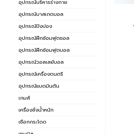
อุปกรณ์บริหารร่างกาย
ไม้ตีกลอง
ไม้ตีกลอง
อุปกรณ์บาสเกตบอล
กลอง YAMABICHI
ไม้ตีกลองฮิคคอรี่
2B/5B
อุปกรณ์ปิงปอง
44.00
บาท
260.00
บาท
อุปกรณ์ฝึกซ้อมฟุตซอล
อุปกรณ์ฝึกซ้อมฟุตบอล
อุปกรณ์วอลเลย์บอล
อุปกรณ์เครื่องดนตรี
อุปกรณ์แบดมินตัน
เกมส์
เครื่องชั่งน้ำหนัก
เชือกกระโดด
เทนนิส