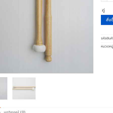
คู่
สั่งซ
รหัสสินค
หมวดหมู
ด
บทวิจารณ์ (0)