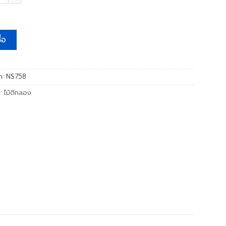
ื้อ
้า:
NS758
่:
ไม้ตีกลอง