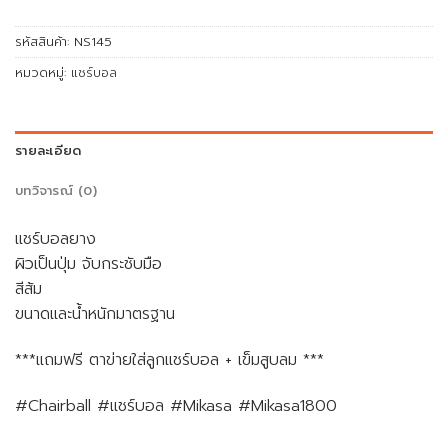
รหัสสินค้า:
NS145
หมวดหมู่:
แชร์บอล
รายละเอียด
บทวิจารณ์ (0)
แชร์บอลยาง
ผิวเป็นปุ่ม จับกระชับมือ
สีส้ม
ขนาดและน้ำหนักมาตรฐาน
***แถมฟรี ตาข่ายใส่ลูกแชร์บอล + เข็มสูบลม ***
#Chairball #แชร์บอล #Mikasa #Mikasa1800