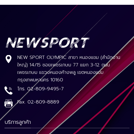
NEW SPORT OLYMPIC สาขา หนองแขม (สำนักงาน
ใหญ่) 14/15 ซอยเพชรเกษม 77 แยก 3-12 ถนน
เพชรเกษม แขวงหนองค้างพลู เขตหนองแขม
กรุงเทพมหานคร 10160
โทร.
02-809-9495-7
Fax.
02-809-8889
บริการลูกค้า