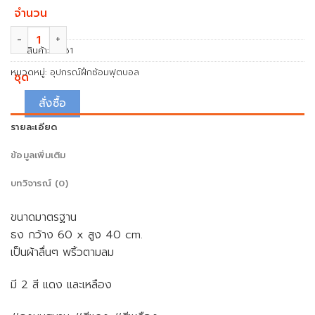
จำนวน
จำนวน ธงมุมสนาม สีแดง-สีเหลือง เฉพาะผืน ชิ้น
รหัสสินค้า:
NS61
หมวดหมู่:
อุปกรณ์ฝึกซ้อมฟุตบอล
ชุด
สั่งซื้อ
รายละเอียด
ข้อมูลเพิ่มเติม
บทวิจารณ์ (0)
ขนาดมาตรฐาน
ธง กว้าง 60 x สูง 40 cm.
เป็นผ้าลื่นๆ พริ้วตามลม
มี 2 สี แดง และเหลือง