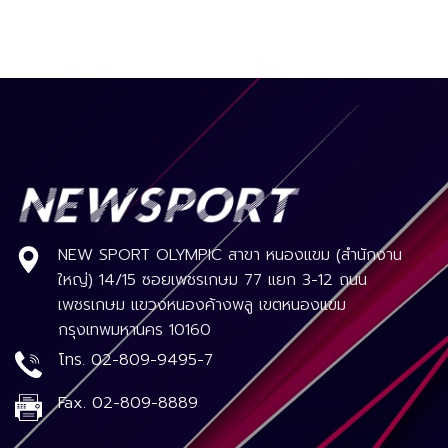
NEW SPORT OLYMPIC สาขา หนองแขม (สำนักงาน
ใหญ่) 14/15 ซอยเพชรเกษม 77 แยก 3-12 ถนน
เพชรเกษม แขวงหนองค้างพลู เขตหนองแขม
กรุงเทพมหานคร 10160
โทร.
02-809-9495-7
Fax.
02-809-8889