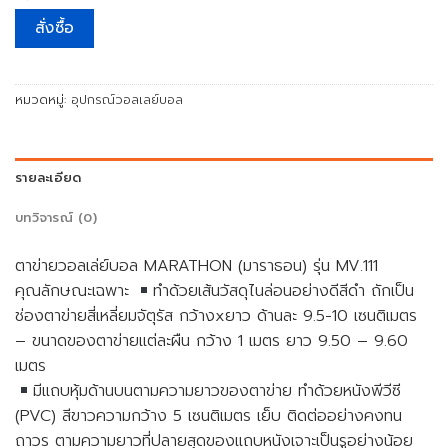
สั่งซื้อ
หมวดหมู่:
อุปกรณ์วอลเลย์บอล
รายละเอียด
บทวิจารณ์ (0)
ตาข่ายวอลเล่ย์บอล MARATHON (มาราธอน) รุ่น MV.111
คุณลักษณะเฉพาะ
ทําด้วยเส้นวัสดุไนล่อนอย่างดีสีดํา ถักเป็น
ช่องตาข่ายสี่เหลี่ยมจัตุรัส กว้างxยาว ด้านละ 9.5-10 เซนติเมตร
– ขนาดของตาข่ายแต่ละผืน กว้าง 1 เมตร ยาว 9.50 – 9.60
เมตร
มีแถบหุ้มด้านบนตามความยาวของตาข่าย ทําด้วยหนังพีวีซี
(PVC) สีขาวความกว้าง 5 เซนติเมตร เย็บ ติดต่ออย่างคงทน
ถาวร ตามความยาวที่ปลายสุดของแถบหนังเจาะเป็นรูอย่างน้อย