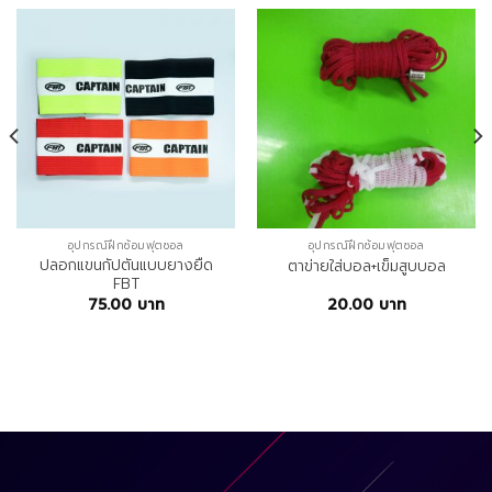
อุปกรณ์ฝึกซ้อมฟุตซอล
อุปกรณ์ฝึกซ้อมฟุตซอล
ปลอกแขนกัปตันแบบยางยืด
ตาข่ายใส่บอล+เข็มสูบบอล
FBT
75.00
บาท
20.00
บาท