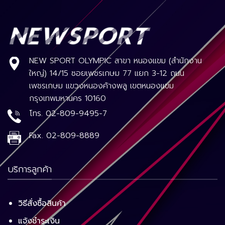
NEW SPORT OLYMPIC สาขา หนองแขม (สำนักงาน
ใหญ่) 14/15 ซอยเพชรเกษม 77 แยก 3-12 ถนน
เพชรเกษม แขวงหนองค้างพลู เขตหนองแขม
กรุงเทพมหานคร 10160
โทร.
02-809-9495-7
Fax.
02-809-8889
บริการลูกค้า
วิธีสั่งซื้อสินค้า
แจ้งชำระเงิน