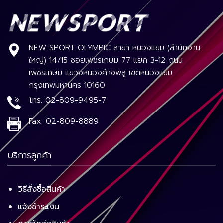
NEW SPORT OLYMPIC สาขา หนองแขม (สำนักงาน
ใหญ่) 14/15 ซอยเพชรเกษม 77 แยก 3-12 ถนน
เพชรเกษม แขวงหนองค้างพลู เขตหนองแขม
กรุงเทพมหานคร 10160
โทร.
02-809-9495-7
Fax.
02-809-8889
บริการลูกค้า
วิธีสั่งซื้อสินค้า
แจ้งชำระเงิน