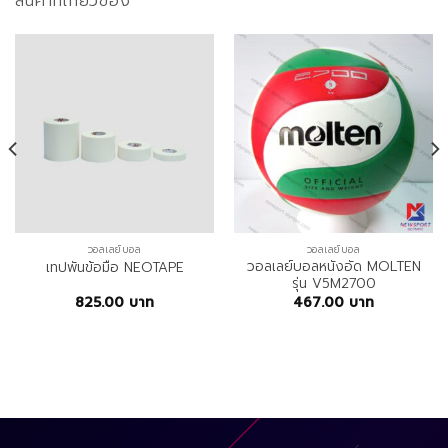
สินค้าที่เกี่ยวข้อง
วอลเลย์บอล
วอลเลย์บอล
วอลเลย์บอลหนังอัด MOLTEN
เทปพันข้อมือ NEOTAPE
รุ่น V5M2700
825.00
บาท
467.00
บาท