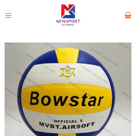
Skip
to
content