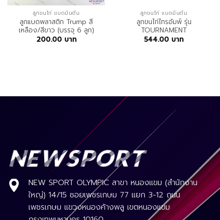
ลูกขนไก่ แบดมินตัน
ลูกขนไก่ แบดมินตัน
ลูกแบดพลาสติก Trump สี
ลูกขนไก่ไทรอัมพ์ รุ่น
เหลือง/สีขาว (บรรจุ 6 ลูก)
TOURNAMENT
200.00
บาท
544.00
บาท
NEW SPORT OLYMPIC สาขา หนองแขม (สำนักงาน
ใหญ่) 14/15 ซอยเพชรเกษม 77 แยก 3-12 ถนน
เพชรเกษม แขวงหนองค้างพลู เขตหนองแขม
กรุงเทพมหานคร 10160