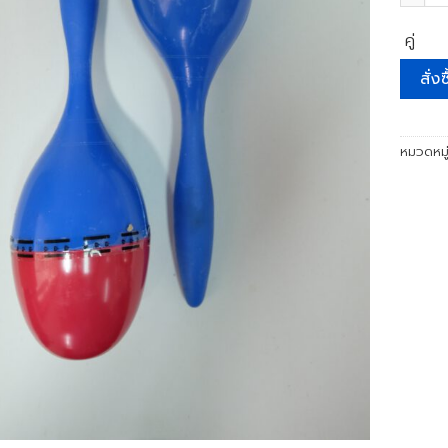
คู่
สั่งซ
หมวดหมู