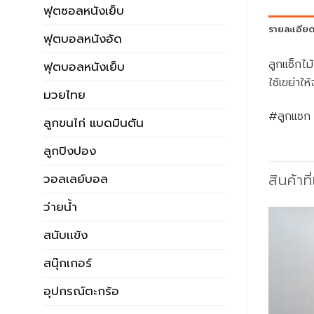
ฟุตซอลหนังเย็บ
รายละเอีย
ฟุตบอลหนังอัด
ลูกแซ็กไม
ฟุตบอลหนังเย็บ
ใช้เขย่าใ
มวยไทย
#ลูกแซก 
ลูกขนไก่ แบดมินตัน
ลูกปิงปอง
สินค้าที
วอลเลย์บอล
ว่ายน้ำ
สนับเเข้ง
สนุ๊กเกอร์
อุปกรณ์ตะกร้อ