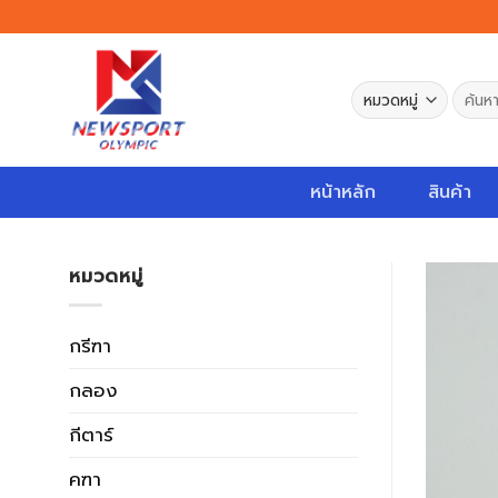
Skip
to
content
ค้นหา:
หน้าหลัก
สินค้า
หมวดหมู่
กรีฑา
กลอง
กีตาร์
คฑา