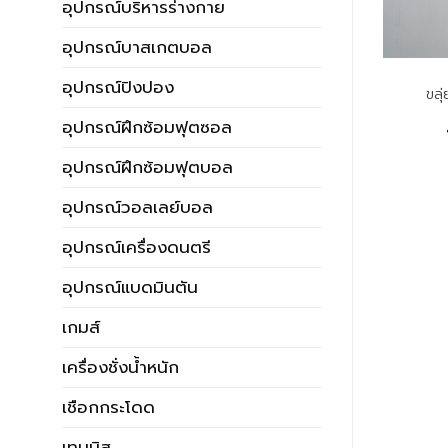
อุปกรณ์บริหารร่างกาย
อุปกรณ์บาสเกตบอล
ดนตรีสากล
ดนตรีสากล
อุปกรณ์ปิงปอง
 ขนาดอนุบาล ขนาด
ไม้ตีเบลไลล่า NEWSPORT
ขลุ
กลาง
อุปกรณ์ฝึกซ้อมฟุตซอล
816.00
บาท
50.00
บาท
อุปกรณ์ฝึกซ้อมฟุตบอล
อุปกรณ์วอลเลย์บอล
อุปกรณ์เครื่องดนตรี
อุปกรณ์แบดมินตัน
เกมส์
เครื่องชั่งน้ำหนัก
เชือกกระโดด
เทนนิส