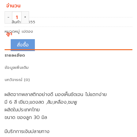
จำนวน
จำนวน ลูกแก่นเปตองพลาสติก NEWSPORT ชิ้น
รหัสสินค้า:
NS555
หมวดหมู่:
เปตอง
ลูก
สั่งซื้อ
รายละเอียด
ข้อมูลเพิ่มเติม
บทวิจารณ์ (0)
ผลิตจากพลาสติกอย่างดี มองเห็นชัดเจน ไม่แตกง่าย
มี 6 สี เขียว,แดงสด ,ส้ม,เหลือง,ชมพู
ผลิตในประเทศไทย
ขนาด ของลูก 30 มิล
มีบริกการเงินปลายทาง