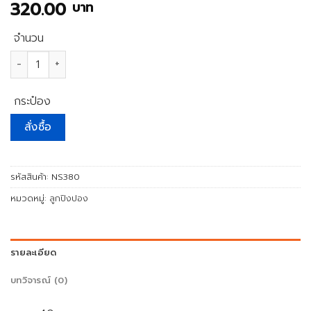
320.00
บาท
จำนวน
จำนวน ลูกปิงปอง DOUBLE FISH (36ลูก) ชิ้น
กระป๋อง
สั่งซื้อ
รหัสสินค้า:
NS380
หมวดหมู่:
ลูกปิงปอง
รายละเอียด
บทวิจารณ์ (0)