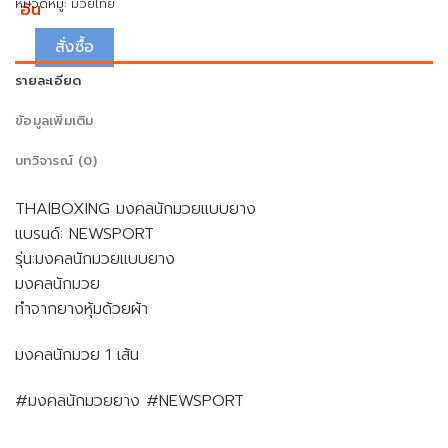
หมวดหมู่:
มวยไทย
อัน
สั่งซื้อ
รายละเอียด
ข้อมูลเพิ่มเติม
บทวิจารณ์ (0)
THAIBOXING มงคลนักมวยแบบยาง
แบรนด์: NEWSPORT
รุ่น:มงคลนักมวยแบบยาง
มงคลนักมวย
ทำจากยางหุ้มด้วยผ้า
มงคลนักมวย 1 เส้น
#มงคลนักมวยยาง #NEWSPORT