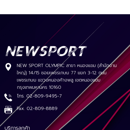
NEW SPORT OLYMPIC สาขา หนองแขม (สำนักงาน
ใหญ่) 14/15 ซอยเพชรเกษม 77 แยก 3-12 ถนน
เพชรเกษม แขวงหนองค้างพลู เขตหนองแขม
กรุงเทพมหานคร 10160
โทร.
02-809-9495-7
Fax.
02-809-8889
บริการลูกค้า