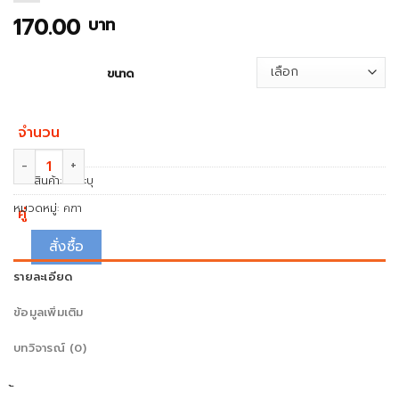
170.00
บาท
ขนาด
จำนวน
จำนวน ฟู่คฑา CMC ชิ้น
รหัสสินค้า:
ไม่ระบุ
หมวดหมู่:
คฑา
คู่
สั่งซื้อ
รายละเอียด
ข้อมูลเพิ่มเติม
บทวิจารณ์ (0)