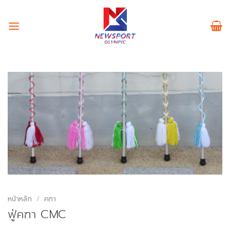
Skip
to
content
หน้าหลัก
/
คฑา
ฟู่คฑา CMC