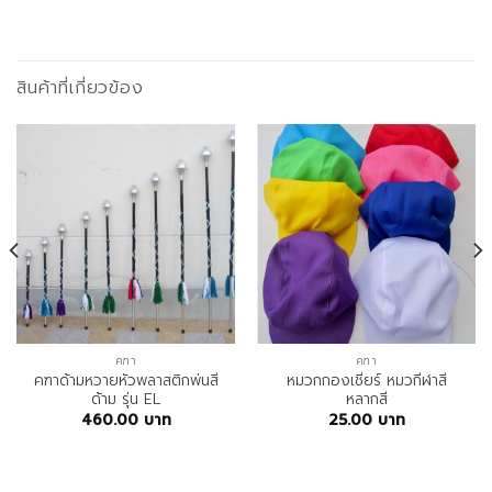
สินค้าที่เกี่ยวข้อง
คฑา
คฑา
คฑาด้ามหวายหัวพลาสติกพ่นสี
หมวกกองเชียร์ หมวกีฬาสี
ด้าม รุ่น EL
หลากสี
460.00
บาท
25.00
บาท