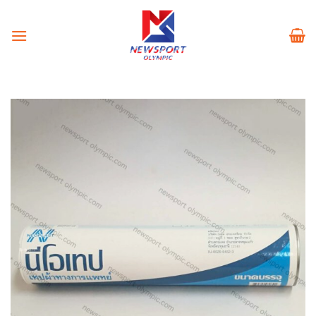
Skip
to
content