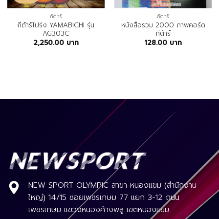
กีตาร์
กีตาร์
กีต้าร์โปร่ง YAMABICHI รุ่น
หนังสือรวม 2000 ภาพคอร์ด
AG303C
กีต้าร์
2,250.00
บาท
128.00
บาท
NEW SPORT OLYMPIC สาขา หนองแขม (สำนักงาน
ใหญ่) 14/15 ซอยเพชรเกษม 77 แยก 3-12 ถนน
เพชรเกษม แขวงหนองค้างพลู เขตหนองแขม