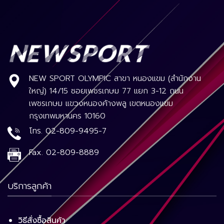
NEW SPORT OLYMPIC สาขา หนองแขม (สำนักงาน
ใหญ่) 14/15 ซอยเพชรเกษม 77 แยก 3-12 ถนน
เพชรเกษม แขวงหนองค้างพลู เขตหนองแขม
กรุงเทพมหานคร 10160
โทร.
02-809-9495-7
Fax.
02-809-8889
บริการลูกค้า
วิธีสั่งซื้อสินค้า