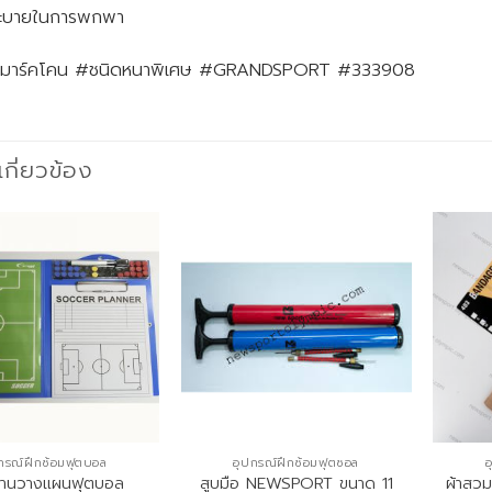
ะบายในการพกพา
่งมาร์คโคน #ชนิดหนาพิเศษ #GRANDSPORT #333908
่เกี่ยวข้อง
กรณ์ฝึกซ้อมฟุตบอล
อุปกรณ์ฝึกซ้อมฟุตซอล
อ
านวางแผนฟุตบอล
สูบมือ NEWSPORT ขนาด 11
ผ้าสว