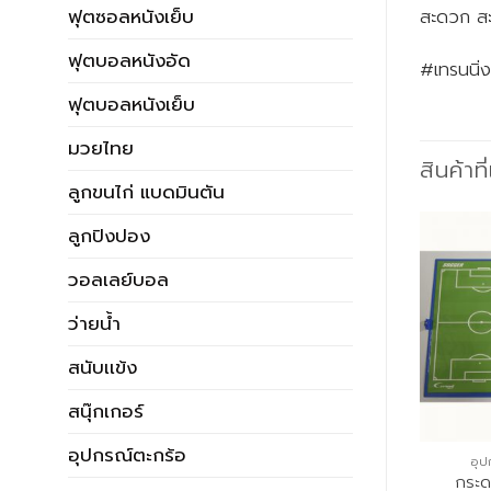
ฟุตซอลหนังเย็บ
สะดวก ส
ฟุตบอลหนังอัด
#เทรนนิ
ฟุตบอลหนังเย็บ
มวยไทย
สินค้าที
ลูกขนไก่ แบดมินตัน
ลูกปิงปอง
วอลเลย์บอล
ว่ายน้ำ
สนับเเข้ง
สนุ๊กเกอร์
อุปกรณ์ตะกร้อ
ณ์ฝึกซ้อมฟุตบอล
อุปกรณ์ฝึกซ้อมฟุตซอล
อุป
าม สีแดง-สีเหลือง
สูบตั้งมีท่อพัก MOLTEN
กระด