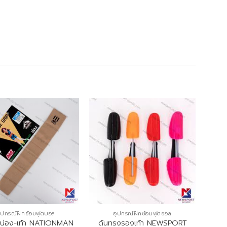
ุปกรณ์ฝึกซ้อมฟุตบอล
อุปกรณ์ฝึกซ้อมฟุตซอล
มน่อง-เท้า NATIONMAN
ดันทรงรองเท้า NEWSPORT