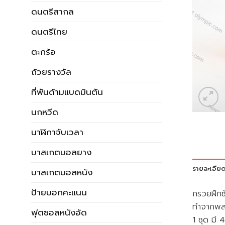
ดนตรีสากล
ดนตรีไทย
ตะกร้อ
ถ้วยรางวัล
ที่พันด้ามแบดมินตัน
นกหวีด
นาฬิกาจับเวลา
บาสเกตบอลยาง
รายละเอีย
บาสเกตบอลหนัง
ป้ายบอกคะแนน
กรวยฝึกซ
ทำจากพลา
ฟุตซอลหนังอัด
1 ชุด มี 