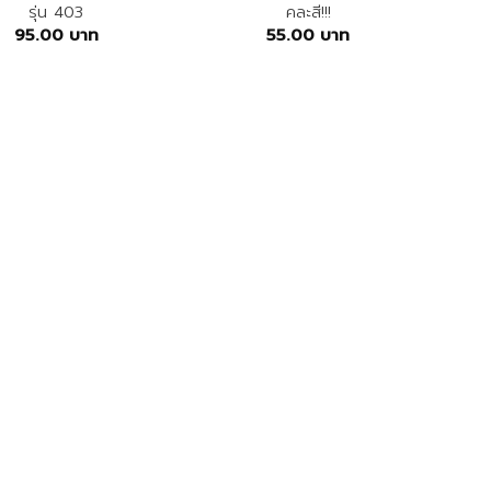
รุ่น 403
คละสี!!!
95.00
บาท
55.00
บาท