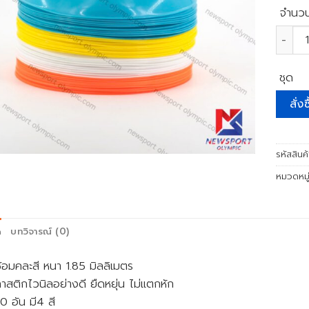
จำนว
จำนวน 
ชุด
สั่งซ
รหัสสินค
หมวดหมู
ด
บทวิจารณ์ (0)
้อมคละสี หนา 1.85 มิลลิเมตร
สติกไวนิลอย่างดี ยืดหยุ่น ไม่แตกหัก
40 อัน มี4 สี