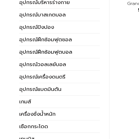
อุปกรณ์บริหารร่างกาย
เฉพาะผืน
AP50
Gran
27.00
บาท
550.00
บาท
อุปกรณ์บาสเกตบอล
อุปกรณ์ปิงปอง
อุปกรณ์ฝึกซ้อมฟุตซอล
อุปกรณ์ฝึกซ้อมฟุตบอล
อุปกรณ์วอลเลย์บอล
อุปกรณ์เครื่องดนตรี
อุปกรณ์แบดมินตัน
เกมส์
เครื่องชั่งน้ำหนัก
เชือกกระโดด
เทนนิส