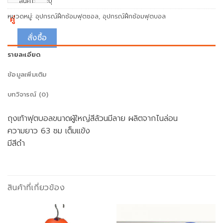
รหัสสินค้า:
ไม่ระบุ
หมวดหมู่:
อุปกรณ์ฝึกซ้อมฟุตซอล
,
อุปกรณ์ฝึกซ้อมฟุตบอล
คู่
สั่งซื้อ
รายละเอียด
ข้อมูลเพิ่มเติม
บทวิจารณ์ (0)
ถุงเท้าฟุตบอลขนาดผู้ใหญ่สีล้วนมีลาย ผลิตจากไนล่อน
ความยาว 63 ซม เต็มแข้ง
มีสีดำ
สินค้าที่เกี่ยวข้อง