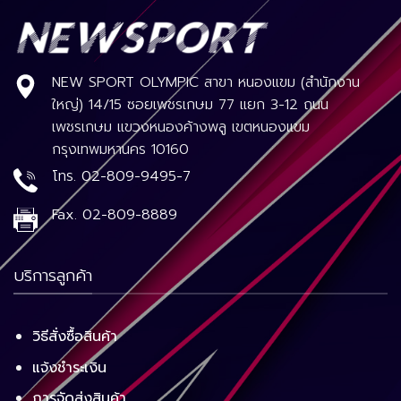
NEW SPORT OLYMPIC สาขา หนองแขม (สำนักงาน
ใหญ่) 14/15 ซอยเพชรเกษม 77 แยก 3-12 ถนน
เพชรเกษม แขวงหนองค้างพลู เขตหนองแขม
กรุงเทพมหานคร 10160
โทร.
02-809-9495-7
Fax.
02-809-8889
บริการลูกค้า
วิธีสั่งซื้อสินค้า
แจ้งชำระเงิน
การจัดส่งสินค้า