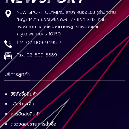
NEW SPORT OLYMPIC สาขา หนองแขม (สำนักงาน
ใหญ่) 14/15 ซอยเพชรเกษม 77 แยก 3-12 ถนน
เพชรเกษม แขวงหนองค้างพลู เขตหนองแขม
กรุงเทพมหานคร 10160
โทร.
02-809-9495-7
Fax.
02-809-8889
บริการลูกค้า
วิธีสั่งซื้อสินค้า
แจ้งชำระเงิน
การจัดส่งสินค้า
ตรวจสอบรายการสั่งซื้อ