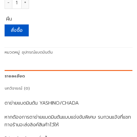
ผืน
สั่งซื้อ
หมวดหมู่:
อุปกรณ์แบดมินตัน
รายละเอียด
บทวิจารณ์ (0)
ตาข่ายแบดมินตัน YASHINO/CHADA
หากต้องการตาข่ายแบดมินตันแบบแข่งขันพิเศษ รบกวนแจ้งที่แชท
ทางร้านจะส่งลิงค์สินค้าไว้ให้