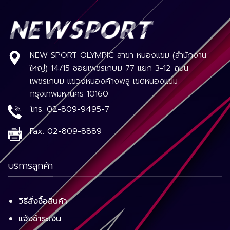
NEW SPORT OLYMPIC สาขา หนองแขม (สำนักงาน
ใหญ่) 14/15 ซอยเพชรเกษม 77 แยก 3-12 ถนน
เพชรเกษม แขวงหนองค้างพลู เขตหนองแขม
กรุงเทพมหานคร 10160
โทร.
02-809-9495-7
Fax.
02-809-8889
บริการลูกค้า
วิธีสั่งซื้อสินค้า
แจ้งชำระเงิน