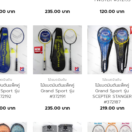
.00
บาท
235.00
บาท
120.00
บาท
บดมินตัน
ไม้แบดมินตัน
ไม้แบดมินตัน
ินตันแพ็คคู่
ไม้แบดมินตันแพ็คคู่
ไม้แบดมินตันแพ็คคู่
Sport รุ่น
Grand Sport รุ่น
Grand Sport รุ่น
72192
#372191
SCEPTER STANGER
#372187
.00
บาท
235.00
บาท
219.00
บาท