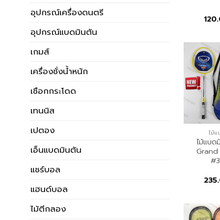
อุปกรณ์เครื่องดนตรี
120
อุปกรณ์แบดมินตัน
เกมส์
เครื่องชั่งน้ำหนัก
เชือกกระโดด
เทนนิส
เปตอง
ไม้แ
ไม้แบดม
เอ็นแบดมินตัน
Grand 
#3
แชร์บอล
235
แฮนด์บอล
ไม้ตีกลอง