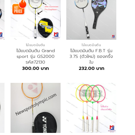
ไม้แบดมินตัน
ไม้แบดมินตัน
ไม้แบดมินตัน Grand
ไม้แบดมินตัน F.B.T รุ่น
sport รุ่น GS2000
3.7S (ตัวใหม่) ซองครึ่ง
รหัส72130
ใบ
300.00
บาท
232.00
บาท