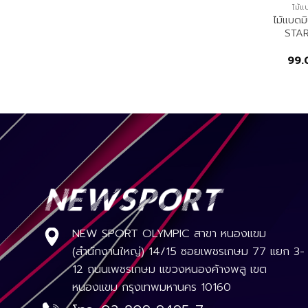
ไม้แ
ไม้แบด
STA
99
NEW SPORT OLYMPIC สาขา หนองแขม
(สำนักงานใหญ่) 14/15 ซอยเพชรเกษม 77 แยก 3-
12 ถนนเพชรเกษม แขวงหนองค้างพลู เขต
หนองแขม กรุงเทพมหานคร 10160