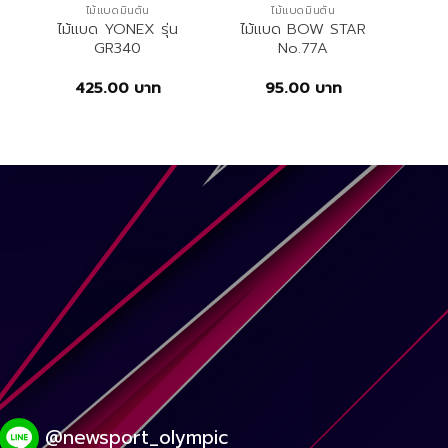
ไม้แบดมินตัน
ไม้แบดมินตัน
ไม้แบด YONEX รุ่น
ไม้แบด BOW STAR
GR340
No.77A
425.00
บาท
95.00
บาท
@newsport_olympic