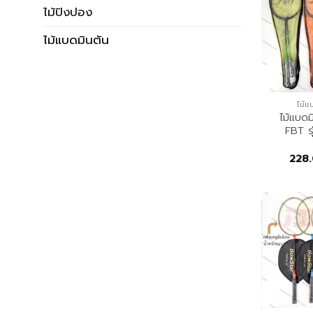
ไม้ปิงปอง
ไม้แบดมินตัน
ไม้แ
ไม้แบดม
FBT ร
228