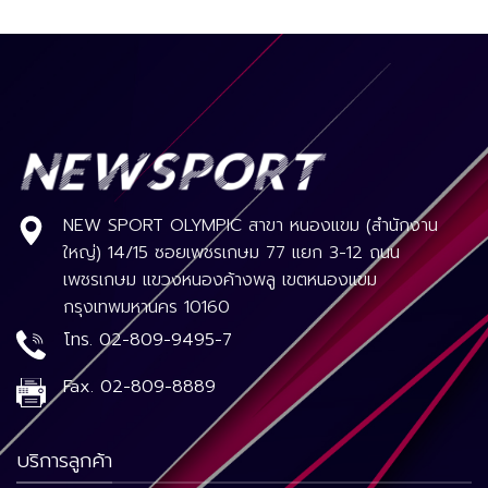
NEW SPORT OLYMPIC สาขา หนองแขม (สำนักงาน
ใหญ่) 14/15 ซอยเพชรเกษม 77 แยก 3-12 ถนน
เพชรเกษม แขวงหนองค้างพลู เขตหนองแขม
กรุงเทพมหานคร 10160
โทร.
02-809-9495-7
Fax.
02-809-8889
บริการลูกค้า